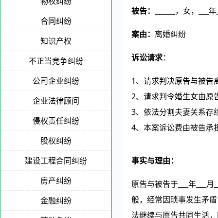
物权纠纷
被告：
______，女，___年
合同纠纷
案由：
离婚纠纷
知识产权
诉讼请求
：
不正当竞争纠纷
公司企业纠纷
1、请求判决原告与被告
2、请求判令婚生女由原
企业法律顾问
3、依法分割夫妻关系存
侵权责任纠纷
4、本案诉讼费由被告承
股权纠纷
该文章《离婚起诉状（第二次）》
建设工程合同纠纷
事实与理由：
房产纠纷
原告与被告于___年___月
般，经常因琐事发生矛盾
金融纠纷
法继续与原告共同生活，