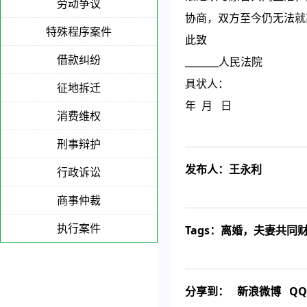
劳动争议
协商，双方至今仍无法就
特殊程序案件
此致
借款纠纷
_______人民法院
具状人：
征地拆迁
年 月 日
消费维权
该文章《离婚起诉状（第二次）》
刑事辩护
发布人：
王永利
行政诉讼
商事仲裁
执行案件
Tags：
离婚
，
夫妻共同
分享到：
新浪微博
Q