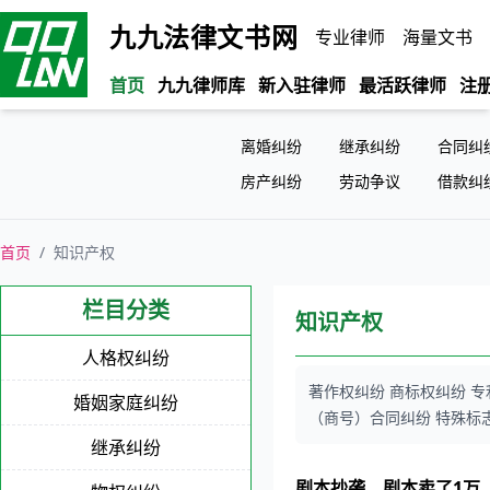
九九法律文书网
专业律师
海量文书
首页
九九律师库
新入驻律师
最活跃律师
注
离婚纠纷
继承纠纷
合同纠
房产纠纷
劳动争议
借款纠
首页
/
知识产权
栏目分类
知识产权
人格权纠纷
著作权纠纷 商标权纠纷 专
婚姻家庭纠纷
（商号）合同纠纷 特殊标
继承纠纷
剧本抄袭，剧本卖了1万，