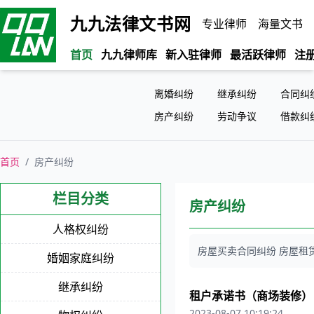
九九法律文书网
专业律师
海量文书
首页
九九律师库
新入驻律师
最活跃律师
注
离婚纠纷
继承纠纷
合同纠
房产纠纷
劳动争议
借款纠
首页
/
房产纠纷
栏目分类
房产纠纷
人格权纠纷
房屋买卖合同纠纷 房屋租
婚姻家庭纠纷
继承纠纷
租户承诺书（商场装修）
2023-08-07 10:19:24