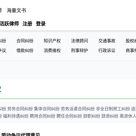
师
海量文书
活跃律师
注册
登录
纠纷
合同纠纷
知识产权
法律顾问
交通事故
股权
争议
借款纠纷
消费维权
刑事辩护
行政诉讼
商事
议
纷 劳务合同纠纷 集体合同纠纷 劳务派遣合同纠纷 非全日制用工纠纷 追
 福利待遇纠纷 聘用合同纠纷 聘任合同纠纷 辞职纠纷 辞退纠纷 离退休
人劳动争议代理意见