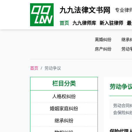
九九法律文书网
专业律
首页
九九律师库
新入驻律师
最
离婚纠纷
继承
房产纠纷
劳动
首页
/
劳动争议
栏目分类
劳动争
人格权纠纷
劳动合同纠
婚姻家庭纠纷
会保险纠纷
继承纠纷
保险代理