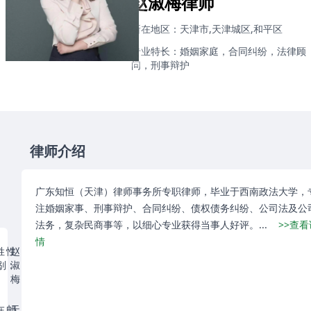
赵淑梅律师
所在地区：天津市,天津城区,和平区
专业特长：婚姻家庭，合同纠纷，法律顾
问，刑事辩护
律师介绍
广东知恒（天津）律师事务所专职律师，毕业于西南政法大学，
注婚姻家事、刑事辩护、合同纠纷、债权债务纠纷、公司法及公
法务，复杂民商事等，以细心专业获得当事人好评。...
>>查看
情
姓
性
赵
女
：
别：
淑
梅
在
邮
天