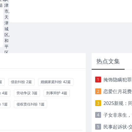
：
箱：
津
市,
天
津
城
区,
和
平
区
热点文集
业
手
11201201911089482
15620439892
证
机：
：
掩饰隐瞒犯罪
1
篇
借款纠纷
2篇
婚姻家庭纠纷
42篇
业
婚
恋爱仨月花费
2
纷
4篇
劳动争议
3篇
刑事辩护
4篇
姻
特
家
：
2025新规：
3
纷
1篇
侵权责任纠纷
1篇
庭
子女非亲生，
4
合
同
纠
民事起诉状-交
5
纷